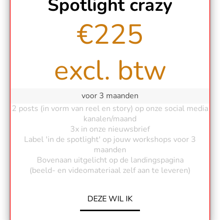
Spotlight crazy
€225
excl. btw
voor 3 maanden
2 posts (in vorm van reel en story)
op onze social media
kanalen/maand
3x in onze nieuwsbrief
Label 'in de spotlight' op jouw workshops voor 3
maanden
Bovenaan uitgelicht op de landingspagina
(beeld- en videomateriaal zelf aan te leveren)
DEZE WIL IK