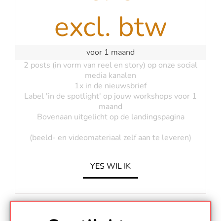
excl. btw
voor 1 maand
2 posts (in vorm van reel en story) op onze social
media kanalen
1x in de nieuwsbrief
Label 'in de spotlight' op jouw workshops voor 1
maand
Bovenaan uitgelicht op de landingspagina
(beeld- en videomateriaal zelf aan te leveren)
YES WIL IK