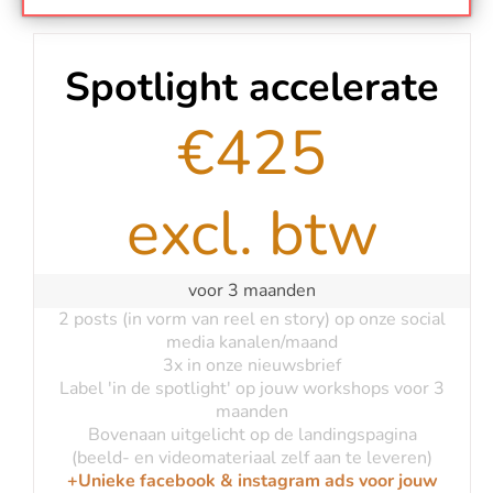
Spotlight accelerate
€425
excl. btw
voor 3 maanden
2 posts (in vorm van reel en story)
op onze social
media kanalen/maand
3x in onze nieuwsbrief
Label 'in de spotlight' op jouw workshops voor 3
maanden
Bovenaan uitgelicht op de landingspagina
(beeld- en videomateriaal zelf aan te leveren)
+Unieke facebook & instagram ads voor jouw