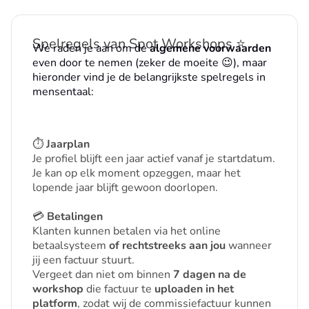
Spelregels van Spot Workshops ⭐
We raden je aan om de
algemene voorwaarden
even door te nemen (zeker de moeite 😉), maar
hieronder vind je de belangrijkste spelregels in
mensentaal:
⏱️
Jaarplan
Je profiel blijft een jaar actief vanaf je startdatum.
Je kan op elk moment opzeggen, maar het
lopende jaar blijft gewoon doorlopen.
💳
Betalingen
Klanten kunnen betalen via het online
betaalsysteem
of rechtstreeks aan jou
wanneer
jij een factuur stuurt.
Vergeet dan niet om binnen
7 dagen na de
workshop
die factuur te
uploaden in het
platform
, zodat wij de commissiefactuur kunnen