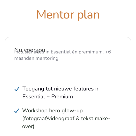
Mentor plan
Nu voor jou
Inclusief alles in Essential én premimum. +6
maanden mentoring
Toegang tot nieuwe features in
Essential + Premium
Workshop hero glow-up
(fotograaf/videograaf & tekst make-
over)