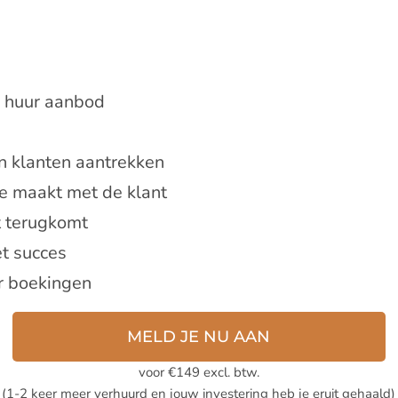
w huur aanbod
n klanten aantrekken
e maakt met de klant
t terugkomt
et succes
r boekingen
MELD JE NU AAN
voor €149 excl. btw.
(1-2 keer meer verhuurd en jouw investering heb je eruit gehaald)