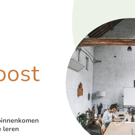
oost
 binnenkomen
 leren