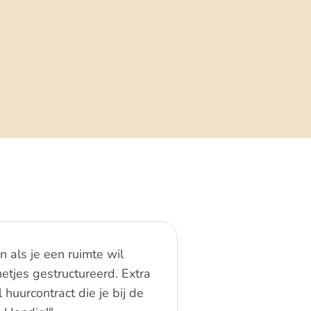
 als je een ruimte wil
netjes gestructureerd. Extra
"Super overzichteli
huurcontract die je bij de
van een locatie bus