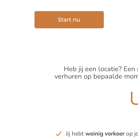
Start nu
Heb jij een locatie? Een
verhuren op bepaalde momen
U
Jij hebt
weinig verkeer
op j