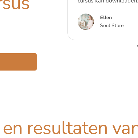
rsus
cursus kan downloaden.
Ellen
Soul Store
en resultaten va