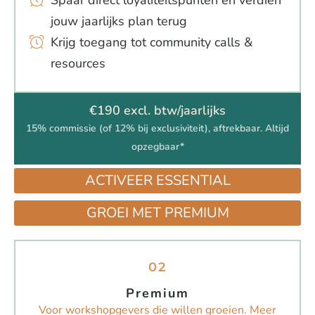
Spaar direct loyaliteitspunten en verdien
jouw jaarlijks plan terug
Krijg toegang tot community calls &
resources
€190 excl. btw/jaarlijks
15% commissie (of 12% bij exclusiviteit), aftrekbaar. Altijd
opzegbaar*
ACTIVEER ESSENTIAL
GROEI MET PREMIUM
02
Premium
Voor workshopgevers die willen groeien. Meer