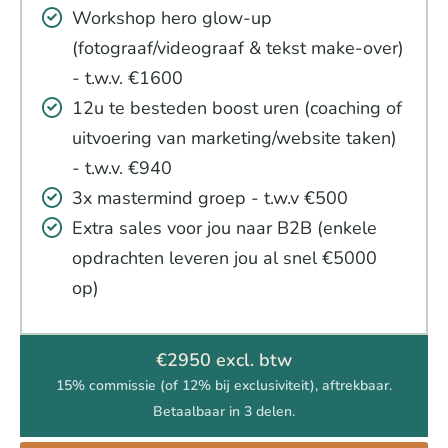
Workshop hero glow-up
(fotograaf/videograaf & tekst make-over)
- t.w.v. €1600
12u te besteden boost uren (coaching of
uitvoering van marketing/website taken)
- t.w.v. €940
3x mastermind groep - t.w.v €500
Extra sales voor jou naar B2B (enkele
opdrachten leveren jou al snel €5000
op)
€2950 excl. btw
15% commissie (of 12% bij exclusiviteit), aftrekbaar.
Betaalbaar in 3 delen.