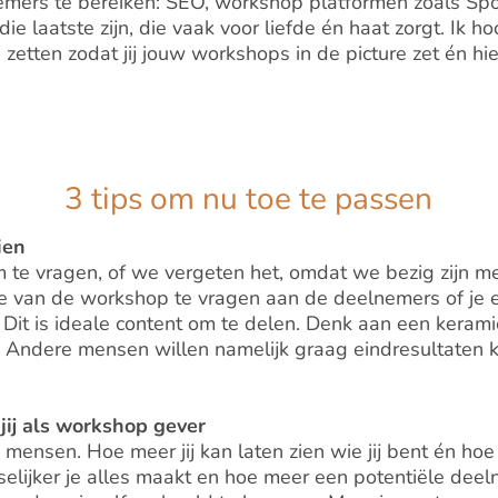
mers te bereiken: SEO, workshop platformen zoals Sp
ie laatste zijn, die vaak voor liefde én haat zorgt. Ik ho
zetten zodat jij jouw workshops in de picture zet én h
3 tips om nu toe te passen
ien
 te vragen, of we vergeten het, omdat we bezig zijn m
de van de workshop te vragen aan de deelnemers of je e
 Dit is ideale content om te delen. Denk aan een keram
 Andere mensen willen namelijk graag eindresultaten 
jij als workshop gever
ensen. Hoe meer jij kan laten zien wie jij bent én hoe
lijker je alles maakt en hoe meer een potentiële deel