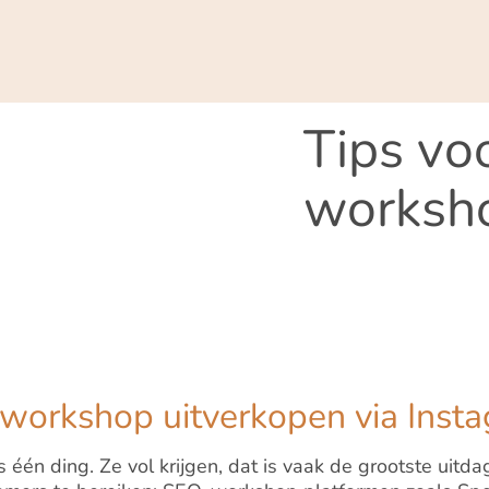
Tips vo
worksh
workshop uitverkopen via Inst
één ding. Ze vol krijgen, dat is vaak de grootste uitdagi