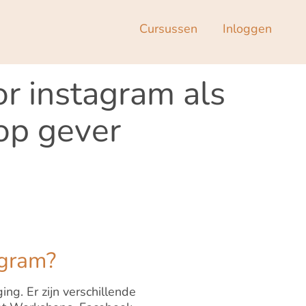
Cursussen
Inloggen
or instagram als
op gever
agram?
ng. Er zijn verschillende