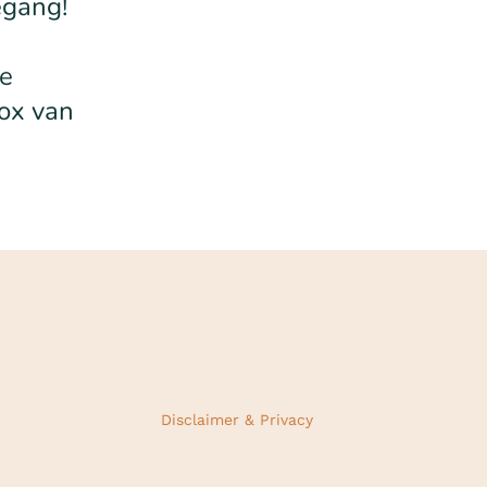
egang!
de
box van
Disclaimer & Privacy