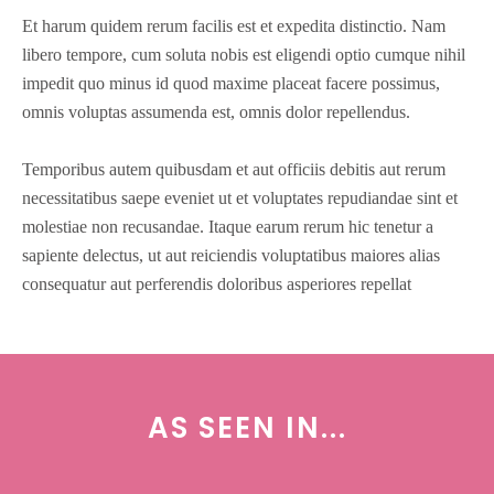
Et harum quidem rerum facilis est et expedita distinctio. Nam
libero tempore, cum soluta nobis est eligendi optio cumque nihil
impedit quo minus id quod maxime placeat facere possimus,
omnis voluptas assumenda est, omnis dolor repellendus.
Temporibus autem quibusdam et aut officiis debitis aut rerum
necessitatibus saepe eveniet ut et voluptates repudiandae sint et
molestiae non recusandae. Itaque earum rerum hic tenetur a
sapiente delectus, ut aut reiciendis voluptatibus maiores alias
consequatur aut perferendis doloribus asperiores repellat
AS SEEN IN...